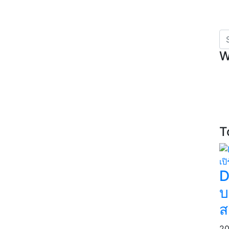
W
T
D
บ
ส
20