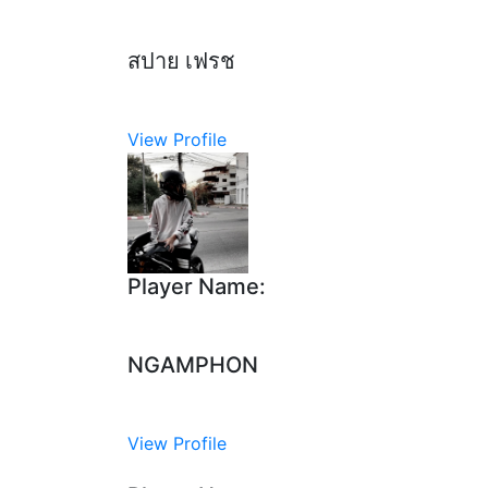
สปาย เฟรช
View Profile
Player Name:
NGAMPHON​
View Profile