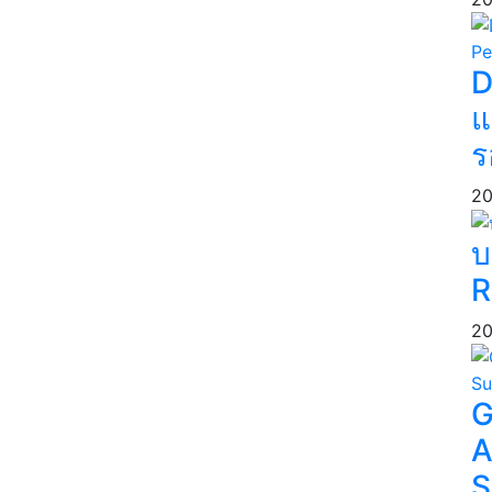
D
แ
ร
20
บ
R
20
G
A
S