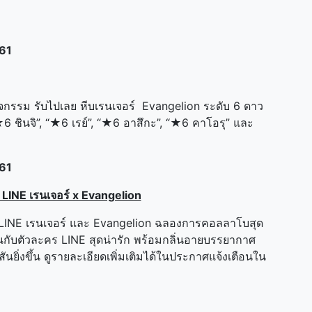
61
งกิจกรรม รับไปเลย หีบเรนเจอร์ Evangelion ระดับ 6 ดาว
★6 ชินจิ”, “★6 เรย์”, “★6 อาสึกะ”, “★6 คาโอรุ” และ
61
LINE เรนเจอร์ x Evangelion
NE เรนเจอร์ และ Evangelion ฉลองการคอลลาโบสุด
กับตัวละคร LINE สุดน่ารัก พร้อมกลิ่นอายบรรยากาศ
ยิ่งขึ้น ดูรายละเอียดเพิ่มเติมได้ในประกาศแจ้งเตือนใน