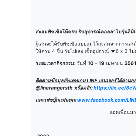
สะสมพัซเซิลให้ครบ รับอุปกรณ์คอลลาโบรุ่นลิมิ
ผู้เล่นจะได้รับพัซเซิลแบบสุ่มไว้สะสมจากการเล
ให้ครบ 4 ชิ้น รับไปเลย เซ็ตอุปกรณ์ ★6 x 3 ไป
ระยะเวลากิจกรรม
: วันที่
10
–
19
เมษายน
256
ติดตามข้อมูลอัพเดทเกม LINE เรนเจอร์ได้ผ่านออ
@linerangersth หรือคลิก
https://lin.ee/8cW
และเฟซบุ๊กแฟนเพจ
www.facebook.com/LI
แอดเพื่อนมา