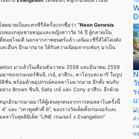
W
D
โดยฉายเป็นละครซีรีส์ครั้งแรกชื่อว่า
“Neon Genesis
ู้รบของกลุ่มชายหนุ่มและหญิงสาววัย 14 ปี ผู้กลายเป็น
 ที่คอยโจมตี นอกจากภาพยนตร์แล้ว เอนิเมะซีรี่ส์ได้โด่งดัง
้า และอื่นๆ อีกมากมาย ได้รับความนิยมจากแฟนๆ มาเป็น
gelion มาแล้วในเดือนธันวาคม 2558 และมีนาคม 2559
N
ารกลับมาของเรนเจอร์ชินจิ, เรย์, อาสึกะ, คาโอรุและมาริ ในรูป
ว
ดิชั่น พร้อมด้วยอุปกรณ์คอลลาโบมากมาย อีกทั้ง พบกับ
่าง Brown ชินจิ, Sally เรย์ และ Cony อาสึกะ อีกด้วย
ร
แ
นุกอีกมากมายมาให้ผู้เล่นทุกคนจากการคอลลาโบครั้งนี้
ที่ 4” และ “เทวทูตตัวที่ 6”, ของรางวัลเด็ดทั้งเรนเจอร์และ
์คอลลาโบสุดลิมิเต็ด “LINE เรนเจอร์ x Evangelion”