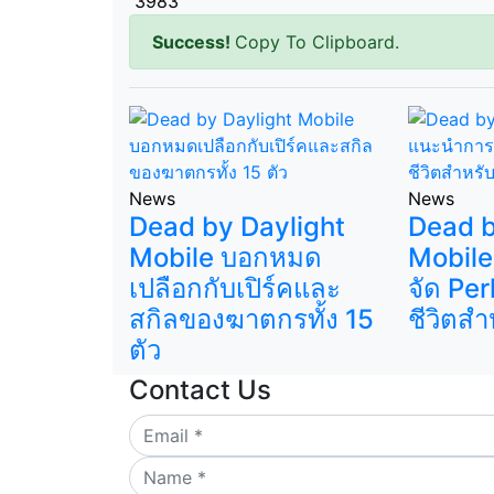
3983
Success!
Copy To Clipboard.
News
News
Dead by Daylight
Dead b
Mobile บอกหมด
Mobile
เปลือกกับเปิร์คและ
จัด Per
สกิลของฆาตกรทั้ง 15
ชีวิตสำ
ตัว
Contact Us