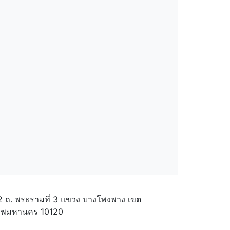
2 ถ. พระรามที่ 3 แขวง บางโพงพาง เขต
เทพมหานคร 10120