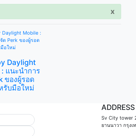
x
y Daylight
 : แนะนำการ
k ของผู้รอด
หรับมือใหม่
ADDRESS
Sv City tower 
ยานนาวา กรุง