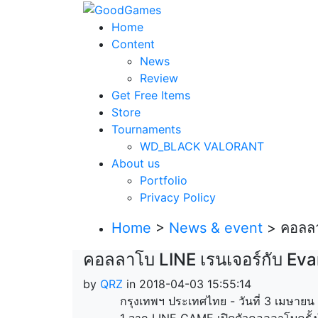
Home
Content
News
Review
Get Free Items
Store
Tournaments
WD_BLACK VALORANT
About us
Portfolio
Privacy Policy
Home
>
News & event
> คอลลาโ
คอลลาโบ LINE เรนเจอร์กับ Evangel
by
QRZ
in 2018-04-03 15:55:14
กรุงเทพฯ ประเทศไทย - วันที่ 3 เมษายน 
1 จาก LINE GAME เปิดตัวคอลลาโบครั้ง