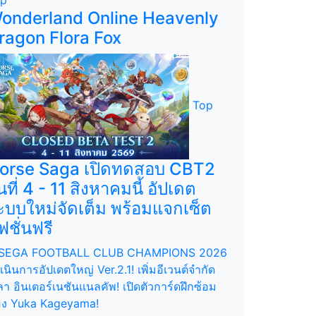
onderland Online Heavenly
ragon Flora Fox
Top
orse Saga เปิดทดสอบ CBT2
ันที่ 4 - 11 สิงหาคมนี้ อัปเดต
ะบบใหม่จัดเต็ม พร้อมแจกเซ็ต
ฟชั่นฟรี