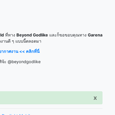
ld
ที่ทาง
Beyond Godlike
และก็ขอขอบคุณทาง
Garena
ดงานดี ๆ แบบนี้ตลอดมา
กาศงาน << คลิกที่นี่
สิจ้ะ @beyondgodlike
x