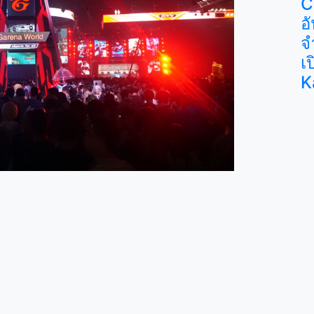
C
อ
จ
เ
K