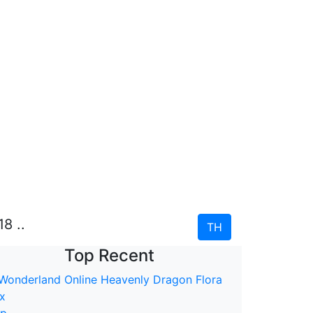
8 ..
TH
Top Recent
op