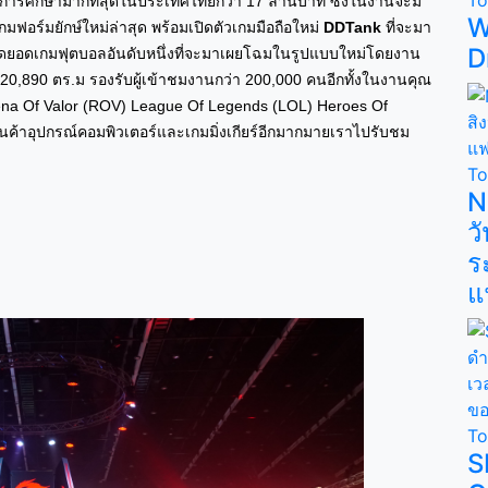
ุนการศึกษามากที่สุดในประเทศไทยกว่า 17 ล้านบาท ซึ่งในงานจะมี
W
ฟอร์มยักษ์ใหม่ล่าสุด พร้อมเปิดตัวเกมมือถือใหม่
DDTank
ที่จะมา
D
ดยอดเกมฟุตบอลอันดับหนึ่งที่จะมาเผยโฉมในรูปแบบใหม่โดยงาน
20,890 ตร.ม รองรับผู้เข้าชมงานกว่า 200,000 คนอีกทั้งในงานคุณ
 Arena Of Valor (ROV) League Of Legends (LOL) Heroes Of
ค้าอุปกรณ์คอมพิวเตอร์และเกมมิ่งเกียร์อีกมากมายเราไปรับชม
T
N
ว
ร
แ
T
S