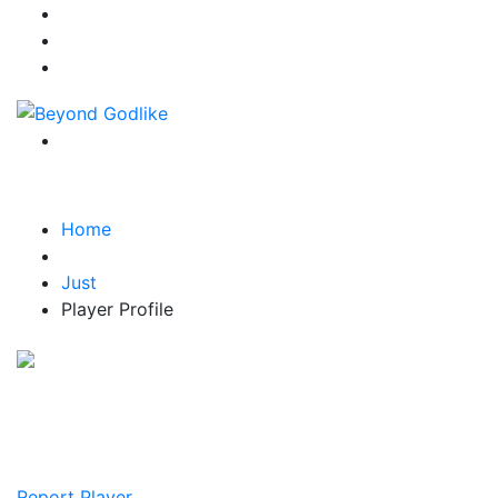
Home
Just
Player Profile
Game:
Player Points : 0
Teams : Null
Report Player