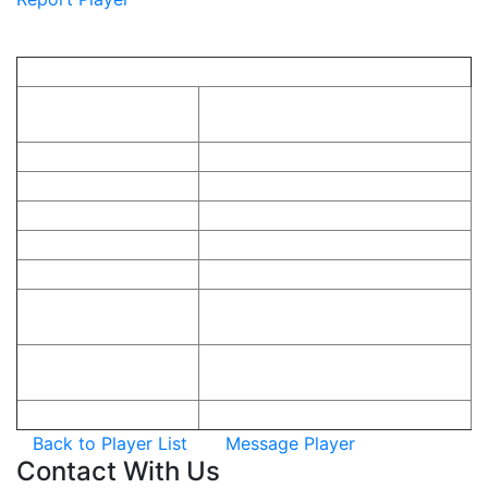
Player
Information
Player Information
In Game Name (ชื่อใน
เกม):
Game:
Null
First Name:
Nationality:
Gender:
Stream URL:
Latest Tournament
0
Rank:
Latest Tournament
Null
Joined:
Team Most Recent:
Null
Back to Player List
Message Player
Contact
With Us