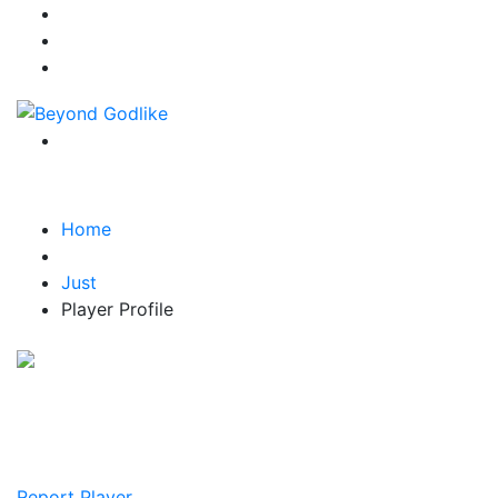
Home
Just
Player Profile
Game:
Player Points : 0
Teams : Null
Report Player