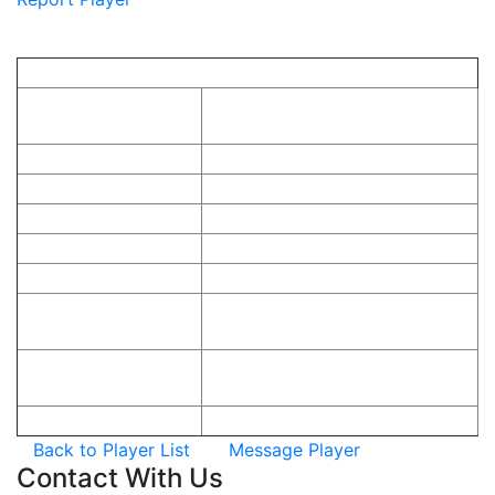
Player
Information
Player Information
In Game Name (ชื่อใน
เกม):
Game:
Null
First Name:
Nationality:
Gender:
Stream URL:
Latest Tournament
0
Rank:
Latest Tournament
Null
Joined:
Team Most Recent:
Null
Back to Player List
Message Player
Contact
With Us