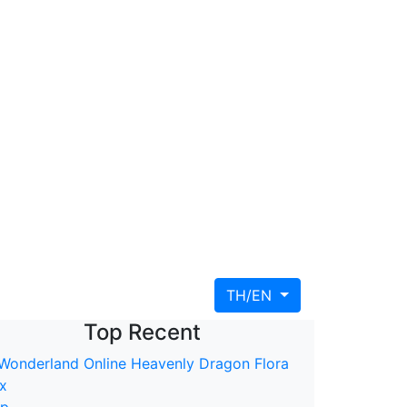
TH/EN
Top Recent
op