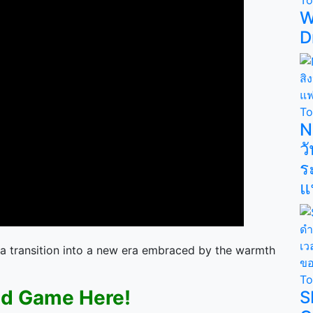
W
D
T
N
ว
ร
แ
a transition into a new era embraced by the warmth
T
d Game Here!
S